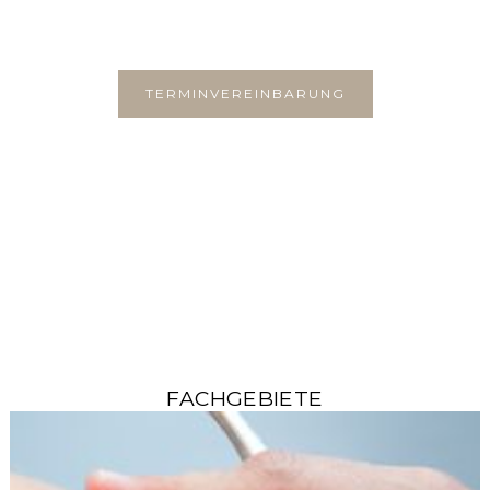
TERMINVEREINBARUNG
FACHGEBIETE